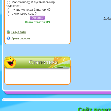
Мороженое)) И пусть весь мир
подождет)
лучше уж тогда бананом xD
а что такое секс ?
Доба
Всего ответов:
83
Результаты
Архив опросов
Статистика
Сайт пози