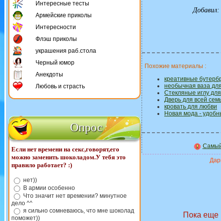
Интересные тесты
Добавил
Армейские приколы
Интересности
Флэш приколы
украшения раб.стола
Черный юмор
Похожие материалы :
Анекдоты
креативные бутерб
необычная ваза для
Любовь и страсть
Стекляные иглу для
Дверь для всей семь
кровать для любви
Новая мода - удобн
Опрос
Самый
Если нет времени на секс,говорят,его
можно заменить шоколадом.У тебя это
Дари
правило работает? :)
нет))
В армии особенно
Что значит нет времении? минутное
дело ^^
я сильно сомневаюсь, что мне шоколад
Пока еще 
поможет))