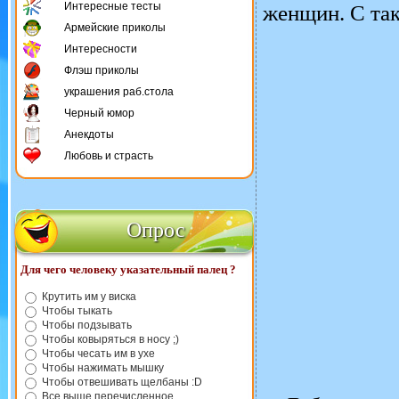
Интересные тесты
женщин. С так
Армейские приколы
Интересности
Флэш приколы
украшения раб.стола
Черный юмор
Анекдоты
Любовь и страсть
Опрос
Для чего человеку указательный палец ?
Крутить им у виска
Чтобы тыкать
Чтобы подзывать
Чтобы ковыряться в носу ;)
Чтобы чесать им в ухе
Чтобы нажимать мышку
Чтобы отвешивать щелбаны :D
Все выше перечисленное.