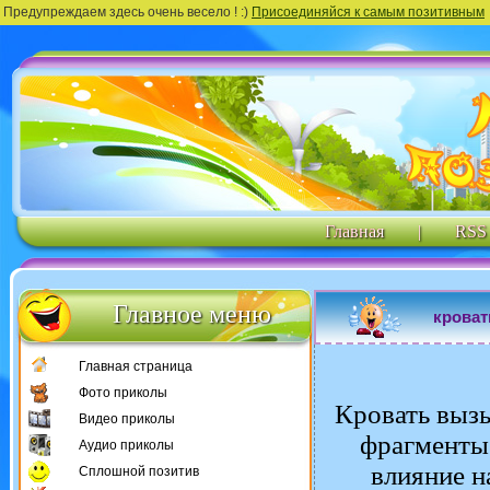
Предупреждаем здесь очень весело ! :)
Присоединяйся к самым позитивным
Главная
|
RSS
Главное меню
кроват
Главная страница
Фото приколы
Кровать вызы
Видео приколы
фрагменты
Аудио приколы
влияние н
Сплошной позитив