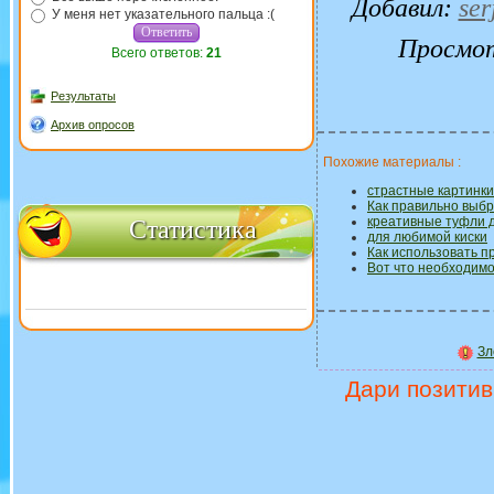
Добавил
:
ser
У меня нет указательного пальца :(
Просмо
Всего ответов:
21
Результаты
Архив опросов
Похожие материалы :
страстные картинки
Как правильно выб
креативные туфли 
Статистика
для любимой киски
Как использовать п
Вот что необходимо
Зл
Дари позитив