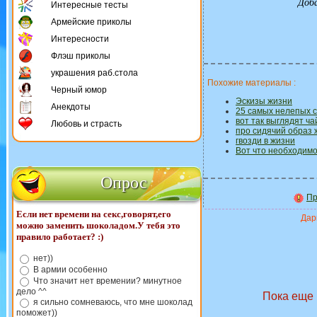
Доб
Интересные тесты
Армейские приколы
Интересности
Флэш приколы
украшения раб.стола
Похожие материалы :
Черный юмор
Эскизы жизни
Анекдоты
25 самых нелепых с
вот так выглядят ч
Любовь и страсть
про сидячий образ 
гвозди в жизни
Вот что необходимо
Опрос
Пр
Если нет времени на секс,говорят,его
Дари
можно заменить шоколадом.У тебя это
правило работает? :)
нет))
В армии особенно
Что значит нет времении? минутное
дело ^^
Пока еще 
я сильно сомневаюсь, что мне шоколад
поможет))