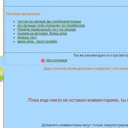
Похожие материалы :
тестик на сколько вы сооблазнительны
кто больше тебе подходит по профессии
Пройди прикольный тест на зрение
гоняем на мотиках. Флеш игра
флешь тест
мини игра - пазл онлайн
Так же рекомендуется к просмотр
про гопников
Дари позитив своим друзьям и подругам :) не скупис
?
Пока еще никто не оставил комментариев, ты
Добавлять комментарии могут только зарегистриро