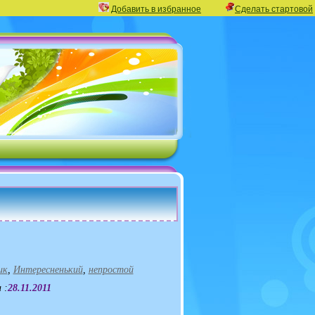
Добавить в избранное
Сделать стартовой
ик
,
Интересненький
,
непростой
 :
28.11.2011