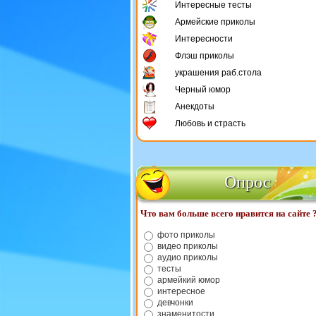
Интересные тесты
Армейские приколы
Интересности
Флэш приколы
украшения раб.стола
Черный юмор
Анекдоты
Любовь и страсть
Опрос
Что вам больше всего нравится на сайте 
фото приколы
видео приколы
аудио приколы
тесты
армейкий юмор
интересное
девчонки
знаменитости