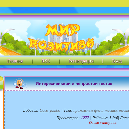
Главная
|
RSS
|
Регистрация
|
Вход
Интересненький и непростой тестик
Добавил
:
Coco_jambo
|
Теги
:
прикольные флеш тесты
,
тест
Просмотров
:
1277
|
Рейтинг
:
3.0
/
4
| Дата
Оцени материал: