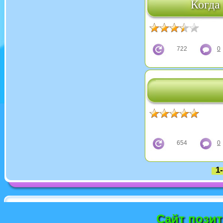
Когда 
722
0
654
0
1
Сайт пози