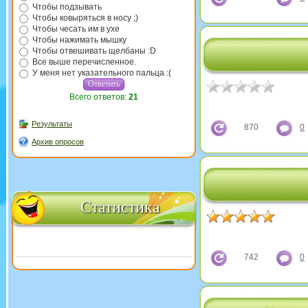
Чтобы подзывать
Чтобы ковыряться в носу ;)
Чтобы чесать им в ухе
Чтобы нажимать мышку
Чтобы отвешивать щелбаны :D
Все выше перечисленное.
У меня нет указательного пальца :(
Всего ответов:
21
Результаты
870
0
Архив опросов
Статистика
742
0