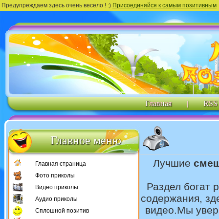
Предупреждаем здесь очень весело ! :)
Присоединяйся к самым позитивным
Главная
|
RSS
Главное меню
Лучшие
смеш
Главная страница
Фото приколы
Раздел богат 
Видео приколы
содержания, зд
Аудио приколы
видео.Мы увер
Сплошной позитив