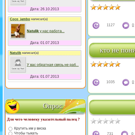
Дата: 26.10.2013
Coco_jambo
написал(а)
1127
0
Natulik
у нас работа
...
Дата: 01.07.2013
кто не пон
Natulik
написал(а)
У вас обратная связь не раб
...
Дата: 01.07.2013
1035
0
Опрос
Для чего человеку указательный палец ?
Крутить им у виска
Чтобы тыкать
731
0