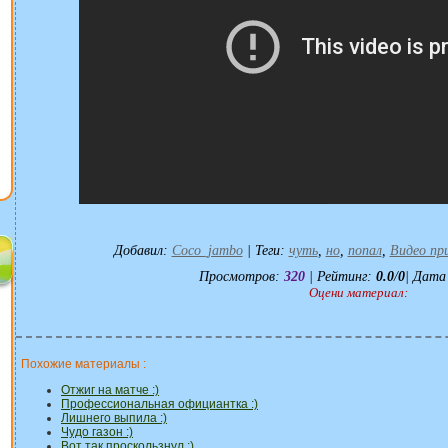
Добавил
:
Coco_jambo
|
Теги
:
чуть
,
но
,
попал
,
Видео пр
Просмотров
:
320
|
Рейтинг
:
0.0
/
0
| Дата
Оцени материал:
Похожие материалы :
Отжиг на матче :)
Профессиональная официантка :)
Лишнего выпила :)
Чудо газон :)
Вот так проскользнул :)