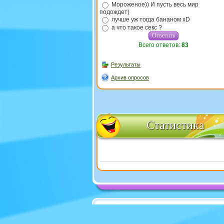
Мороженое)) И пусть весь мир
подождет)
лучше уж тогда бананом xD
а что такое секс ?
Всего ответов:
83
Результаты
Архив опросов
Статистика