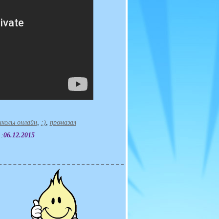
иколы онлайн
,
:)
,
промазал
 :
06.12.2015