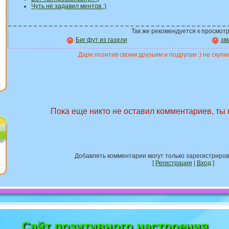
Чуть не задавил ментов :)
Так же рекомендуется к просмотр
Биг фут из газели
зв
Дари позитив своим друзьям и подругам :) не скупис
Пока еще никто не оставил комментариев, ты
Добавлять комментарии могут только зарегистриро
[
Регистрация
|
Вход
]
Сайт позитивного настроения