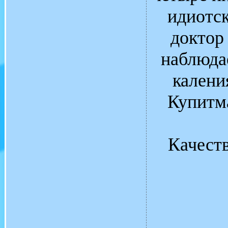
идиотск
доктор
наблюда
калени
Купитм
Качест