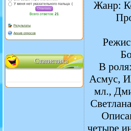
Жанр: К
У меня нет указательного пальца :(
Про
Всего ответов:
21
Результаты
Архив опросов
Режис
Бо
Статистика
В роля
Асмус, И
мл., Дм
Светлан
Описа
четыре ин