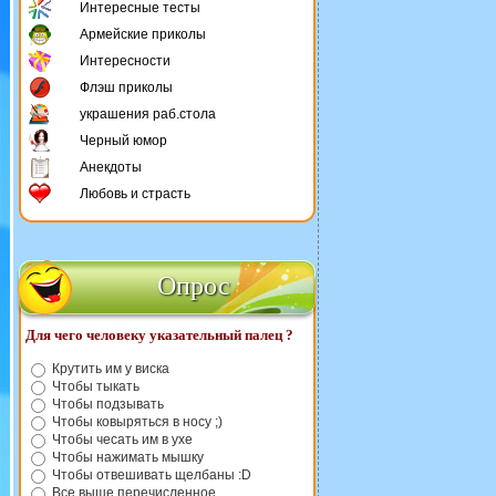
Интересные тесты
Армейские приколы
Интересности
Флэш приколы
украшения раб.стола
Черный юмор
Анекдоты
Любовь и страсть
Опрос
Для чего человеку указательный палец ?
Крутить им у виска
Чтобы тыкать
Чтобы подзывать
Чтобы ковыряться в носу ;)
Чтобы чесать им в ухе
Чтобы нажимать мышку
Чтобы отвешивать щелбаны :D
Все выше перечисленное.