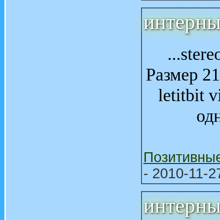
интерны
...ster
Размер 21
letitbit 
одн
Позитивны
- 2010-11-2
интерны