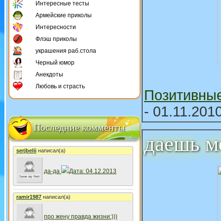
Интересные тесты
Армейские приколы
Интересности
Флэш приколы
украшения раб.стола
Черный юмор
Анекдоты
Любовь и страсть
Позитивны
- 01.11.201
Последние комменты
даешь м
serjbelii
написал(а)
да-да
Дата: 04.12.2013
ramir1987
написал(а)
про жену правда жизни:)))