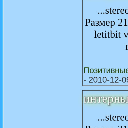
...ster
Размер 21
letitbit
Позитивны
- 2010-12-0
интерны
...ster