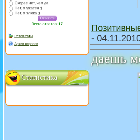
Скорее нет, чем да
Нет, я ужасен :(
Нет, я злюка ;)
Всего ответов:
17
Позитивны
- 04.11.201
Результаты
Архив опросов
даешь м
Статистика