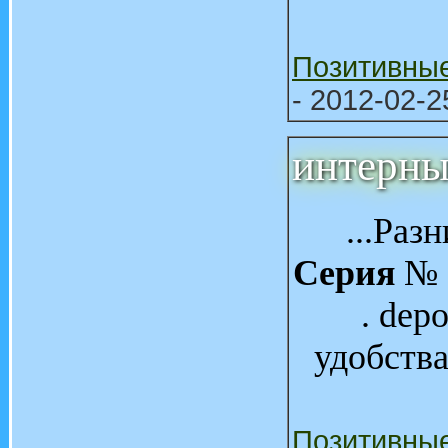
Позитивны
- 2012-02-2
интерны
...Раз
Серия
№ 5
. depo
удобства
Позитивны