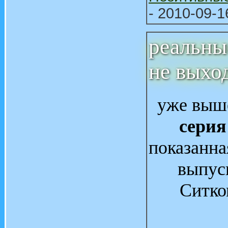
- 2010-09-1
реальны
не выхо
уже выше
серия
показанна
выпуск
Ситко