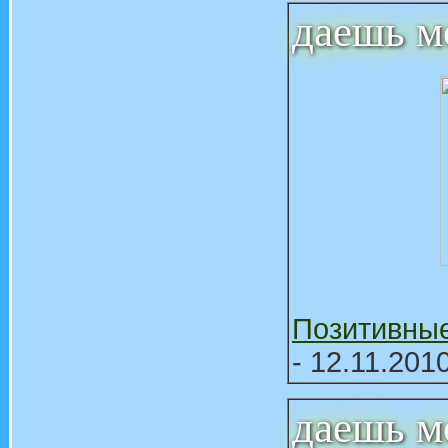
даешь м
Позитивны
- 12.11.201
даешь м