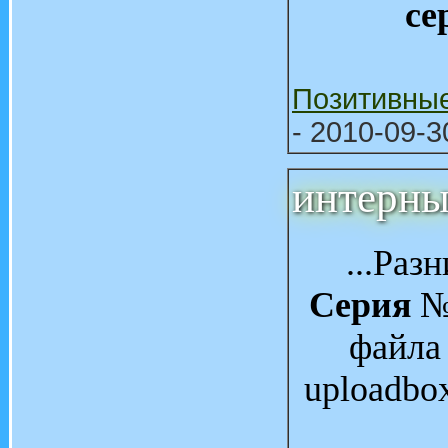
се
Позитивны
- 2010-09-3
интерны
...Раз
Серия
№ 
файла Z
uploadbo