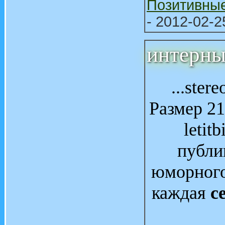
Позитивны
- 2012-02-2
интерны
...ster
Размер 21
letit
публи
юморного
каждая
с