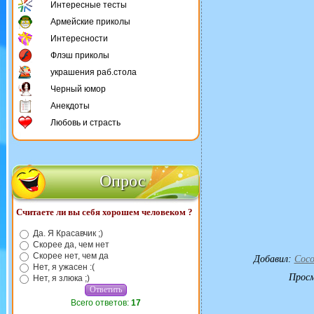
Интересные тесты
Армейские приколы
Интересности
Флэш приколы
украшения раб.стола
Черный юмор
Анекдоты
Любовь и страсть
Опрос
Считаете ли вы себя хорошем человеком ?
Да. Я Красавчик ;)
Скорее да, чем нет
Скорее нет, чем да
Добавил
:
Coco
Нет, я ужасен :(
Прос
Нет, я злюка ;)
Всего ответов:
17