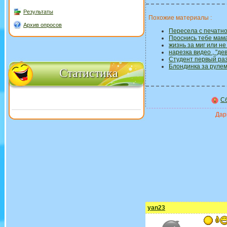
Результаты
Похожие материалы :
Архив опросов
Пересела с печатн
Проснись тебе мам
жизнь за миг или н
нарезка видео , "де
Студент первый раз
Блондинка за рулем 
Статистика
Сб
Дари
yan23