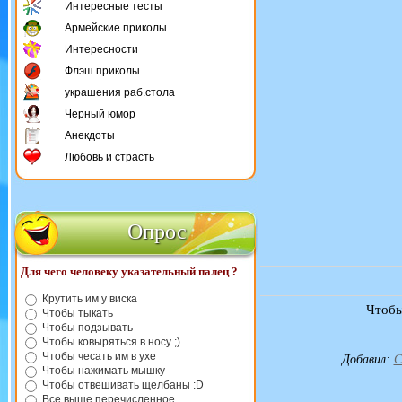
Интересные тесты
Армейские приколы
Интересности
Флэш приколы
украшения раб.стола
Черный юмор
Анекдоты
Любовь и страсть
Опрос
Для чего человеку указательный палец ?
Крутить им у виска
Чтобы
Чтобы тыкать
Чтобы подзывать
Чтобы ковыряться в носу ;)
Чтобы чесать им в ухе
Добавил
:
C
Чтобы нажимать мышку
Чтобы отвешивать щелбаны :D
Все выше перечисленное.