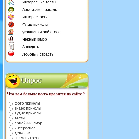
Интересные тесты
Армейские приколы
Интересности
Флэш приколы
украшения раб.стола
Черный юмор
Анекдоты
Любовь и страсть
Опрос
Что вам больше всего нравится на сайте ?
фото приколы
видео приколы
аудио приколы
тесты
армейкий юмор
интересное
девчонки
знаменитости