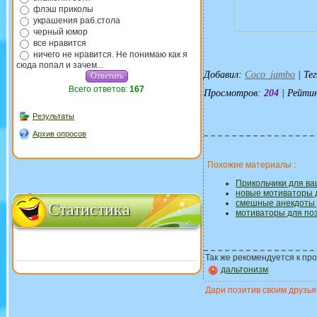
флэш приколы
украшения раб.стола
черный юмор
все нравится
ничего не нравится. Не понимаю как я
сюда попал и зачем...
Добавил
:
Coco_jambo
|
Тег
Всего ответов:
167
Просмотров
:
204
|
Рейти
Результаты
Архив опросов
Похожие материалы :
Прикольчики для в
новые мотиваторы 
смешные анекдоты 
Статистика
мотиваторы для по
Так же рекомендуется к про
дальтонизм
Дари позитив своим друзьям