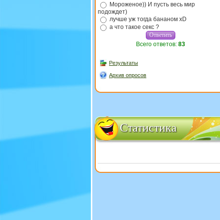
Мороженое)) И пусть весь мир
подождет)
лучше уж тогда бананом xD
а что такое секс ?
Всего ответов:
83
Результаты
Архив опросов
Статистика