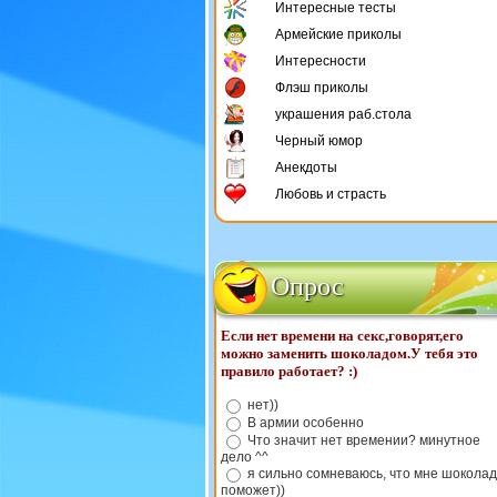
Интересные тесты
Армейские приколы
Интересности
Флэш приколы
украшения раб.стола
Черный юмор
Анекдоты
Любовь и страсть
Опрос
Если нет времени на секс,говорят,его
можно заменить шоколадом.У тебя это
правило работает? :)
нет))
В армии особенно
Что значит нет времении? минутное
дело ^^
я сильно сомневаюсь, что мне шоколад
поможет))