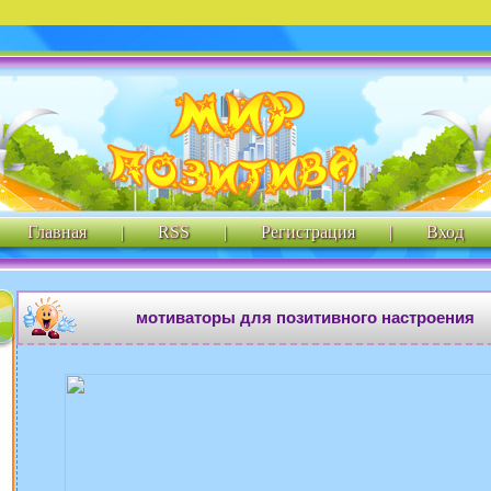
Главная
|
RSS
|
Регистрация
|
Вход
мотиваторы для позитивного настроения