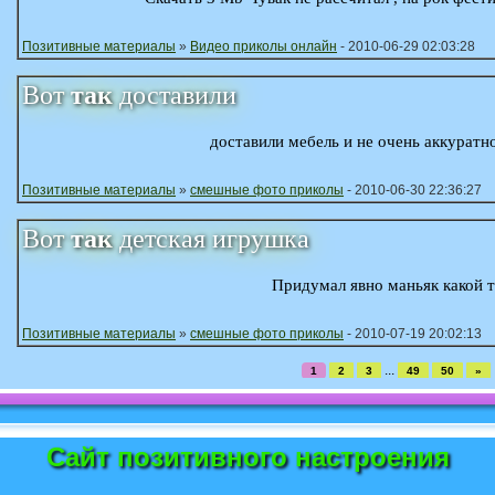
Позитивные материалы
»
Видео приколы онлайн
- 2010-06-29 02:03:28
Вот
так
доставили
доставили мебель и не очень аккуратн
Позитивные материалы
»
смешные фото приколы
- 2010-06-30 22:36:27
Вот
так
детская игрушка
Придумал явно маньяк какой т
Позитивные материалы
»
смешные фото приколы
- 2010-07-19 20:02:13
...
1
2
3
49
50
»
Сайт позитивного настроения