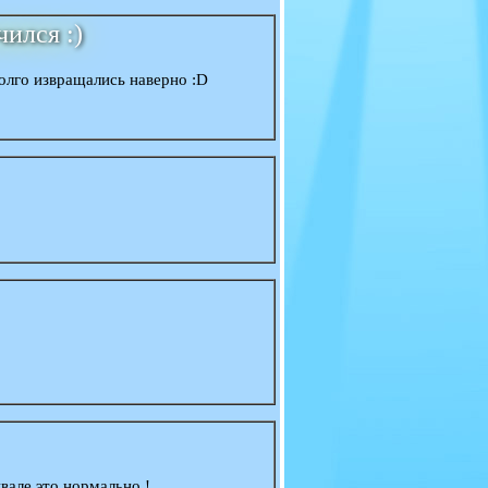
ился :)
олго извращались наверно :D
вале это нормально !