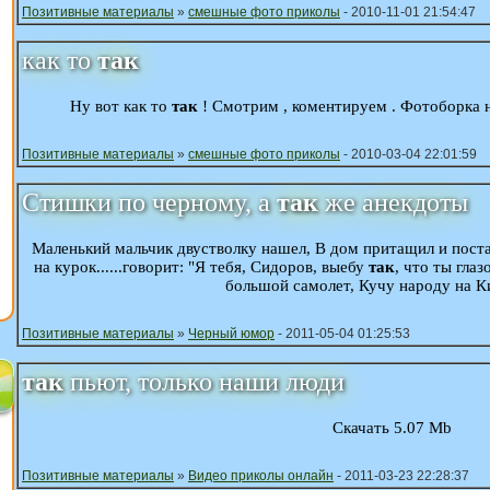
Позитивные материалы
»
смешные фото приколы
- 2010-11-01 21:54:47
как то
так
Ну вот как то
так
! Смотрим , коментируем . Фотоборка н
Позитивные материалы
»
смешные фото приколы
- 2010-03-04 22:01:59
Стишки по черному, а
так
же анекдоты
Маленький мальчик двустволку нашел, В дом притащил и пост
на курок......говорит: "Я тебя, Сидоров, выебу
так
, что ты гла
большой самолет, Кучу народу на Ки
Позитивные материалы
»
Черный юмор
- 2011-05-04 01:25:53
так
пьют, только наши люди
Скачать 5.07 Mb
Позитивные материалы
»
Видео приколы онлайн
- 2011-03-23 22:28:37