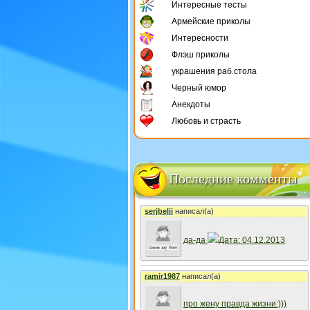
Интересные тесты
Армейские приколы
Интересности
Флэш приколы
украшения раб.стола
Черный юмор
Анекдоты
Любовь и страсть
Последние комменты
serjbelii
написал(а)
да-да
Дата: 04.12.2013
ramir1987
написал(а)
про жену правда жизни:)))