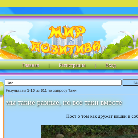
Главная
|
Регистрация
|
Вход
Результаты
1-10
из
611
по запросу
Таки
мы такие разные, но все таки вместе
Пост о том как дружат кошки и со