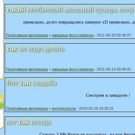
такой
необычный мыльный пузырь получ
прикольно, долго извращались наверно xD прикольно, д
Позитивные материалы
»
смешные фото приколы
- 2011-06-20 00:36:07
так
не надо делать
Позитивные материалы
»
смешные фото приколы
- 2011-08-13 00:46:42
Вот
так
свадьба
Смотрим и завидуем !
Позитивные материалы
»
интересности
- 2010-02-26 20:26:31
вот
так
всегда
Скачать 3 Mb Чувак не рассчитал , на рок фести