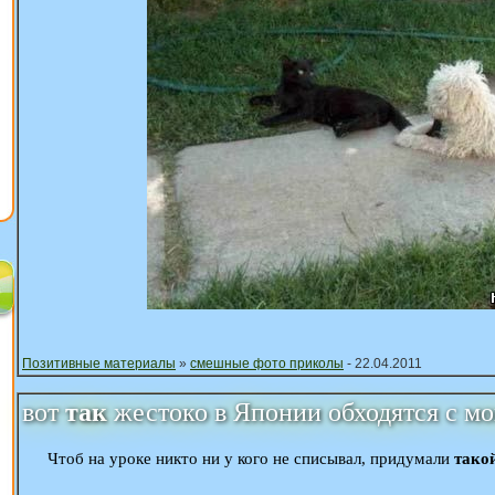
Позитивные материалы
»
смешные фото приколы
- 22.04.2011
вот
так
жестоко в Японии обходятся с 
Чтоб на уроке никто ни у кого не списывал, придумали
тако