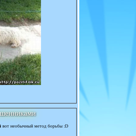
мошенниками
й
вот необычный метод борьбы :D