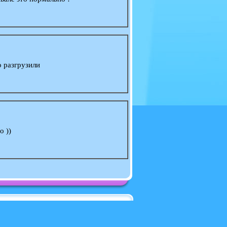
о разгрузили
о ))