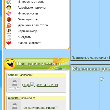
Интересные тесты
Армейские приколы
Интересности
Флэш приколы
украшения раб.стола
Черный юмор
Анекдоты
Любовь и страсть
Позитивные материалы
»
Последние комменты
Маленькая дев
serjbelii
написал(а)
да-да
Дата: 04.12.2013
ramir1987
написал(а)
про жену правда жизни:)))