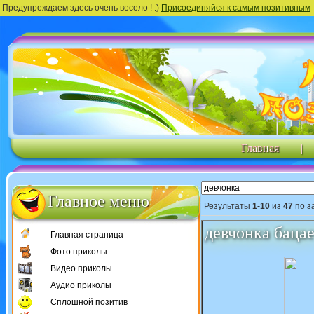
Предупреждаем здесь очень весело ! :)
Присоединяйся к самым позитивным
Главная
|
Главное меню
Результаты
1-10
из
47
по з
девчонка бацает
Главная страница
Фото приколы
Видео приколы
Аудио приколы
Сплошной позитив