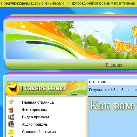
Предупреждаем здесь очень весело ! :)
Присоединяйся к самым позитивным
Главная
|
Главное меню
Результаты
1-6
из
6
по зап
Как вам 
Главная страница
Фото приколы
Видео приколы
Аудио приколы
Сплошной позитив