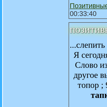
Позитивны
00:33:40
позитив
...слепит
Я сегодня
Cлово из
другое вы
топор ;
тап