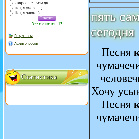
Скорее нет, чем да
Нет, я ужасен :(
пять са
Нет, я злюка ;)
Всего ответов:
17
сегодня
Результаты
Архив опросов
Песня
чумачечи
человеч
Статистика
Хочу усын
Песня
чумачечи