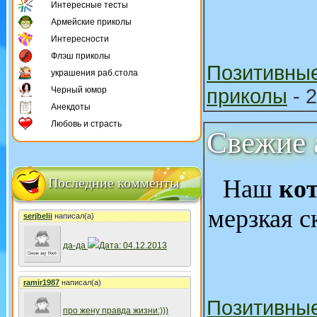
Интересные тесты
Армейские приколы
Интересности
Флэш приколы
Позитивны
украшения раб.стола
Черный юмор
приколы
- 
Анекдоты
Любовь и страсть
Свежие 
Последние комменты
Наш
ко
мерзкая с
serjbelii
написал(а)
да-да
Дата: 04.12.2013
ramir1987
написал(а)
Позитивны
про жену правда жизни:)))