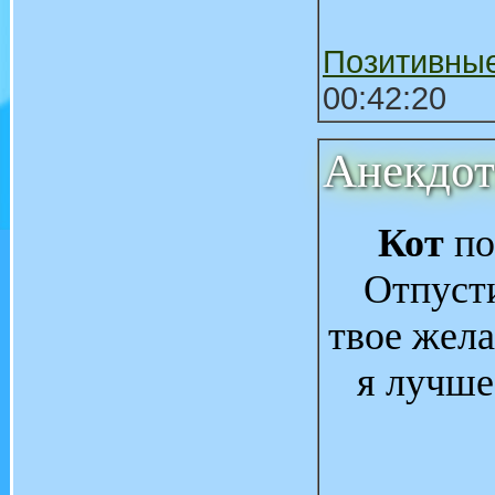
Позитивны
00:42:20
Анекдо
Кот
по
Отпусти
твое жела
я лучше