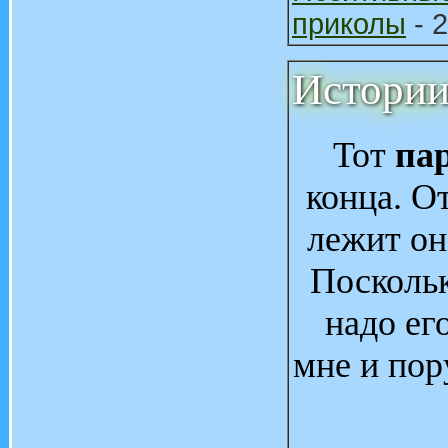
приколы
- 2
Истории 
Тот
па
конца. О
лежит он.
Посколь
надо ег
мне и пор