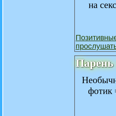
на сек
Позитивны
прослушат
Парень
Необычн
фотик 