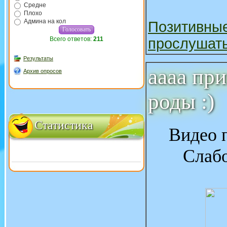
Средне
Плохо
Админа на кол
Позитивны
Всего ответов:
211
прослушат
Результаты
аааа пр
Архив опросов
роды :)
Статистика
Видео 
Слабо