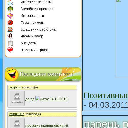
Интересные тесты
Армейские приколы
Интересности
Флэш приколы
украшения раб.стола
Черный юмор
Анекдоты
Любовь и страсть
Последние комменты
serjbelii
написал(а)
Позитивны
да-да
Дата: 04.12.2013
- 04.03.201
ramir1987
написал(а)
парень 
про жену правда жизни:)))