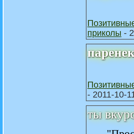
Позитивны
приколы
- 2
парене
Позитивны
- 2011-10-1
ты вкур
"Прос