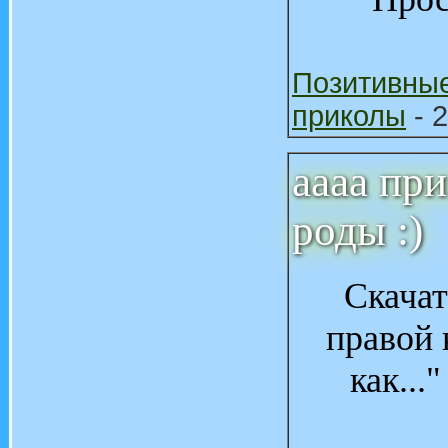
Позитивны
приколы
- 2
аааа пр
роды :)
Скачат
правой 
как...