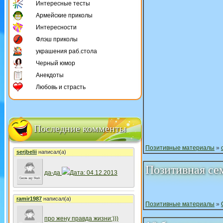
Интересные тесты
Армейские приколы
Интересности
Флэш приколы
украшения раб.стола
Черный юмор
Анекдоты
Любовь и страсть
Последние комменты
Позитивные материалы
»
serjbelii
написал(а)
Позитивная се
да-да
Дата: 04.12.2013
ramir1987
написал(а)
Позитивные материалы
»
про жену правда жизни:)))