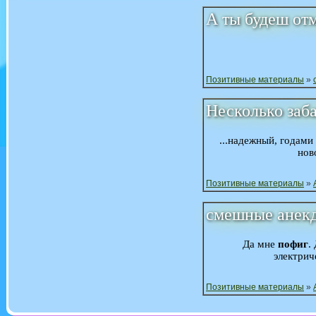
А ты будеш отм
Позитивные материалы
»
Несколько заб
...надежный, годами
нов
Позитивные материалы
»
смешные анек
Да мне
пофиг
.
электрич
Позитивные материалы
»