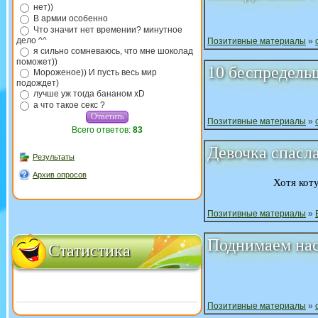
нет))
В армии особенно
Что значит нет времении? минутное
дело ^^
Позитивные материалы
»
я сильно сомневаюсь, что мне шоколад
поможет))
10 беспредель
Мороженое)) И пусть весь мир
подождет)
лучше уж тогда бананом xD
а что такое секс ?
Позитивные материалы
»
Всего ответов:
83
Девочка спасла
Результаты
Архив опросов
Хотя кот
Позитивные материалы
»
Поднимаем нас
Статистика
Позитивные материалы
»