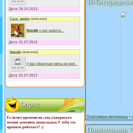
10 беспредель
Дата: 26.10.2013
Coco_jambo
написал(а)
Natulik
у нас работа
...
Дата: 01.07.2013
Natulik
написал(а)
У вас обратная связь не раб
...
Дата: 01.07.2013
Опрос
Позитивные материалы
»
Если нет времени на секс,говорят,его
можно заменить шоколадом.У тебя это
правило работает? :)
Понедельник 