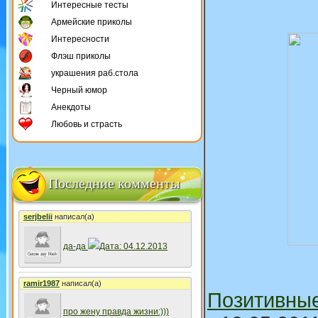
Интересные тесты
Армейские приколы
Интересности
Флэш приколы
украшения раб.стола
Черный юмор
Анекдоты
Любовь и страсть
Последние комменты
serjbelii
написал(а)
да-да
Дата: 04.12.2013
ramir1987
написал(а)
Позитивны
про жену правда жизни:)))