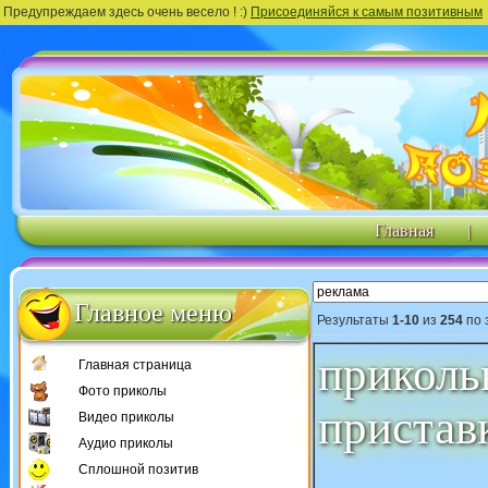
Предупреждаем здесь очень весело ! :)
Присоединяйся к самым позитивным
Главная
|
Главное меню
Результаты
1-10
из
254
по 
приколь
Главная страница
Фото приколы
пристав
Видео приколы
Аудио приколы
Сплошной позитив