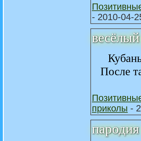
Позитивны
- 2010-04-2
весёлы
Кубань
После та
Позитивны
приколы
- 2
пародия