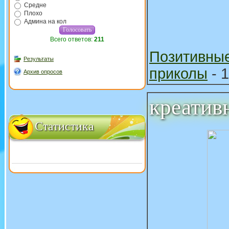
Средне
Плохо
Админа на кол
Всего ответов:
211
Позитивны
Результаты
приколы
- 1
Архив опросов
креатив
Статистика