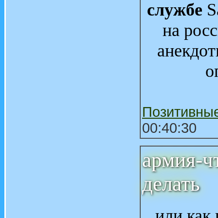
службе
S
на рос
анекдот
о
Позитивны
00:40:30
армия-чт
делать
или как