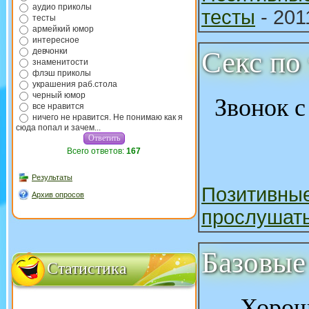
аудио приколы
тесты
- 201
тесты
армейкий юмор
интересное
девчонки
Секс по
знаменитости
флэш приколы
украшения раб.стола
черный юмор
Звонок с
все нравится
ничего не нравится. Не понимаю как я
сюда попал и зачем...
Всего ответов:
167
Результаты
Позитивны
Архив опросов
прослушат
Базовые
Статистика
Хоро