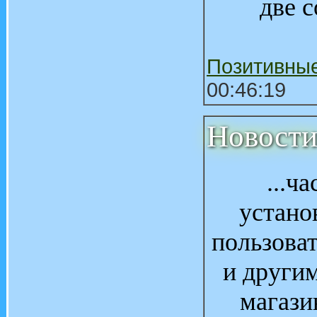
две 
Позитивны
00:46:19
Новости
...ч
устано
пользоват
и други
магази