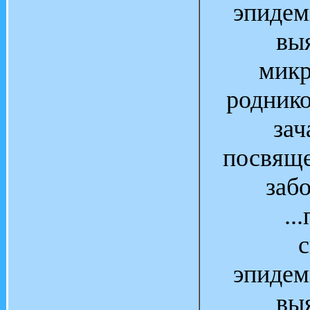
эпидем
вы
микр
роднико
зач
посвящ
заб
..
эпидем
вы