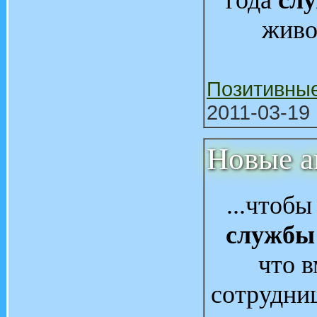
года
сл
живо
Позитивны
2011-03-19 
Новые а
...чтобы
службы
что в
сотрудн