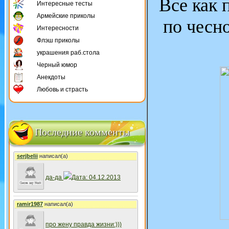
Все как 
Интересные тесты
Армейские приколы
по чесн
Интересности
Флэш приколы
украшения раб.стола
Черный юмор
Анекдоты
Любовь и страсть
Последние комменты
serjbelii
написал(а)
да-да
Дата: 04.12.2013
ramir1987
написал(а)
про жену правда жизни:)))