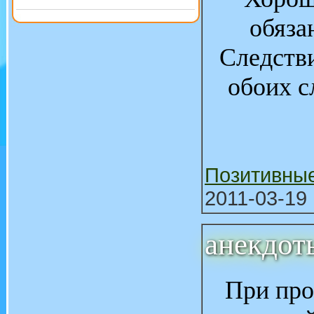
обяза
Следстви
обоих с
Позитивны
2011-03-19 
анекдот
При про