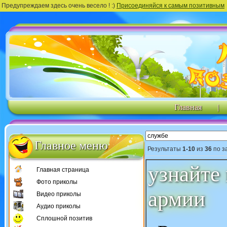
Предупреждаем здесь очень весело ! :)
Присоединяйся к самым позитивным
Главная
|
Главное меню
Результаты
1-10
из
36
по з
узнайте 
Главная страница
Фото приколы
армии
Видео приколы
Аудио приколы
Сплошной позитив