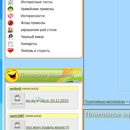
Интересные тесты
Армейские приколы
Интересности
Флэш приколы
украшения раб.стола
Черный юмор
Анекдоты
Любовь и страсть
Последние комменты
serjbelii
написал(а)
да-да
Дата: 04.12.2013
Позитивные материалы
»
Позитивные ка
ramir1987
написал(а)
про жену правда жизни:)))