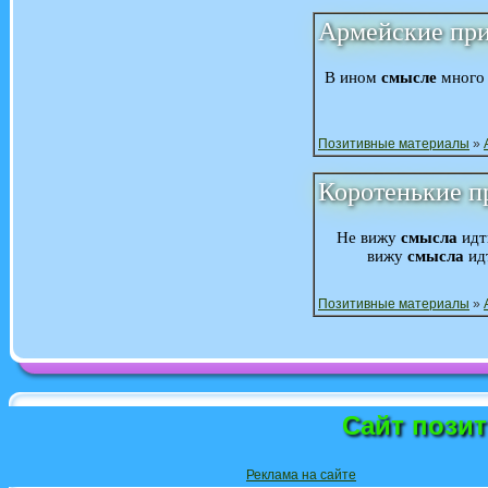
Армейские пр
В ином
смысле
много 
Позитивные материалы
»
Коротенькие п
Не вижу
смысла
идти
вижу
смысла
идт
Позитивные материалы
»
Сайт пози
Реклама на сайте