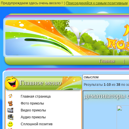
Предупреждаем здесь очень весело ! :)
Присоединяйся к самым позитивным
Главная
|
Главное меню
Результаты
1-10
из
38
по з
демативаторы 
Главная страница
Фото приколы
Видео приколы
Аудио приколы
Сплошной позитив