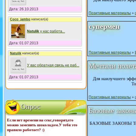
Дата: 26.10.2013
Позитивные материалы
»
Coco_jambo
написал(а)
супермен
Natulik
у нас работа
...
Дата: 01.07.2013
Позитивные материалы
»
Natulik
написал(а)
Мечтали полет
У вас обратная связь не раб
...
Дата: 01.07.2013
Для наилучшего эффек
То
Позитивные материалы
»
Опрос
Базовые закон
Если нет времени на секс,говорят,его
БАЗОВЫЕ ЗАКОНЫ Т
можно заменить шоколадом.У тебя это
правило работает? :)