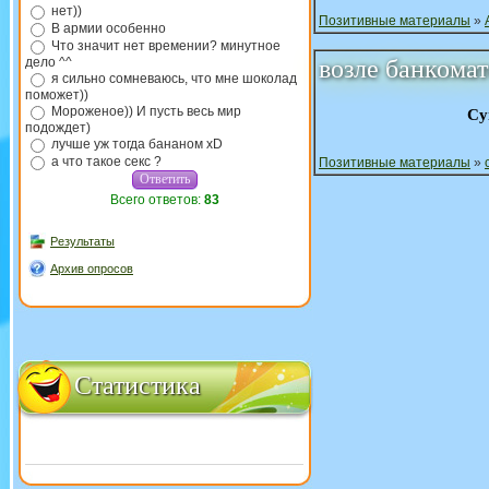
нет))
Позитивные материалы
»
В армии особенно
Что значит нет времении? минутное
дело ^^
возле банкомат
я сильно сомневаюсь, что мне шоколад
поможет))
Мороженое)) И пусть весь мир
Су
подождет)
лучше уж тогда бананом xD
а что такое секс ?
Позитивные материалы
»
Всего ответов:
83
Результаты
Архив опросов
Статистика