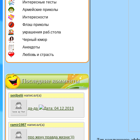
Интересные тесты
Армейские приколы
Интересности
Флэш приколы
украшения раб.стола
Черный юмор
Анекдоты
Любовь и страсть
Последние комменты
serjbelii
написал(а)
да-да
Дата: 04.12.2013
ramir1987
написал(а)
про жену правда жизни:)))
Для наилучшего эффе