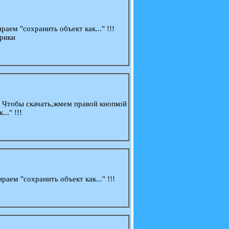
аем "сохранить объект как..." !!!
ырики
 ) Чтобы скачать,жмем правой кнопкой
.." !!!
аем "сохранить объект как..." !!!