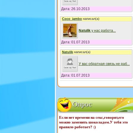
Дата: 26.10.2013
Coco_jambo
написал(а)
Natulik
у нас работа
...
Дата: 01.07.2013
Natulik
написал(а)
У вас обратная связь не раб
...
Дата: 01.07.2013
Опрос
Если нет времени на секс,говорят,его
можно заменить шоколадом.У тебя это
правило работает? :)