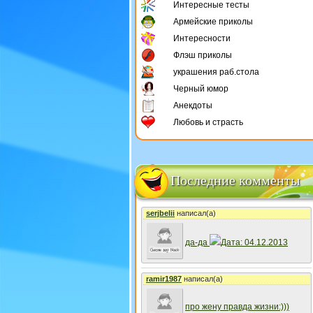
Интересные тесты
Армейские приколы
Интересности
Флэш приколы
украшения раб.стола
Черный юмор
Анекдоты
Любовь и страсть
Последние комменты
serjbelii
написал(а)
да-да
Дата: 04.12.2013
ramir1987
написал(а)
про жену правда жизни:)))