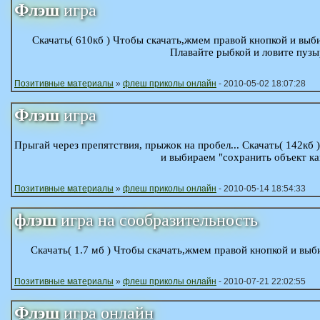
Флэш
игра
Скачать( 610кб ) Чтобы скачать,жмем правой кнопкой и выбир
Плавайте рыбкой и ловите пуз
Позитивные материалы
»
флеш приколы онлайн
- 2010-05-02 18:07:28
Флэш
игра
Прыгай через препятствия, прыжок на пробел... Скачать( 142кб
и выбираем "сохранить объект как.
Позитивные материалы
»
флеш приколы онлайн
- 2010-05-14 18:54:33
флэш
игра на сообразительность
Скачать( 1.7 мб ) Чтобы скачать,жмем правой кнопкой и выбир
Позитивные материалы
»
флеш приколы онлайн
- 2010-07-21 22:02:55
Флэш
игра онлайн