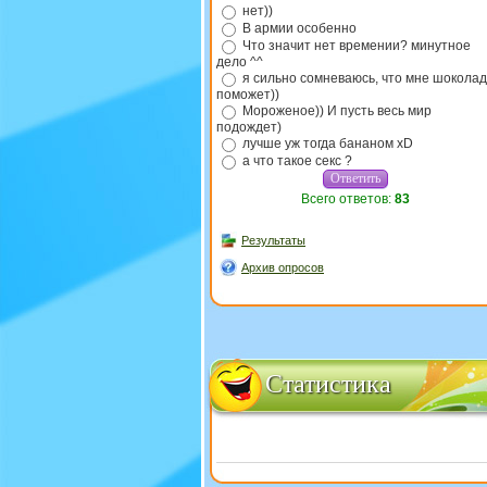
нет))
В армии особенно
Что значит нет времении? минутное
дело ^^
я сильно сомневаюсь, что мне шоколад
поможет))
Мороженое)) И пусть весь мир
подождет)
лучше уж тогда бананом xD
а что такое секс ?
Всего ответов:
83
Результаты
Архив опросов
Статистика