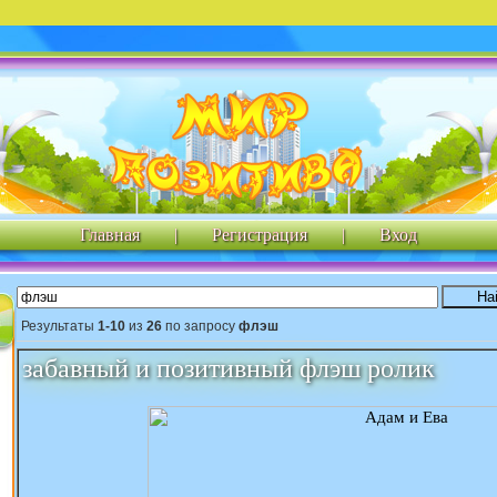
Главная
|
Регистрация
|
Вход
Результаты
1-10
из
26
по запросу
флэш
забавный и позитивный флэш ролик