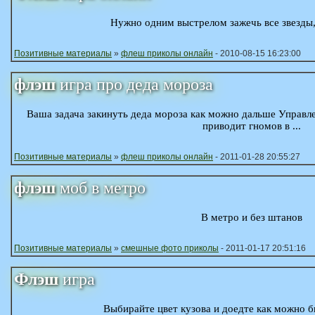
Нужно одним выстрелом зажечь все звезды,
Позитивные материалы
»
флеш приколы онлайн
- 2010-08-15 16:23:00
флэш
игра про деда мороза
Ваша задача закинуть деда мороза как можно дальше Управл
приводит гномов в ...
Позитивные материалы
»
флеш приколы онлайн
- 2011-01-28 20:55:27
флэш
моб в метро
В метро и без штанов
Позитивные материалы
»
смешные фото приколы
- 2011-01-17 20:51:16
Флэш
игра
Выбирайте цвет кузова и доедте как можно 