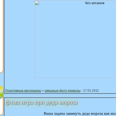
Позитивные материалы
»
смешные фото приколы
- 17.01.2011
флэш игра про деда мороза
Ваша задача закинуть деда мороза как м