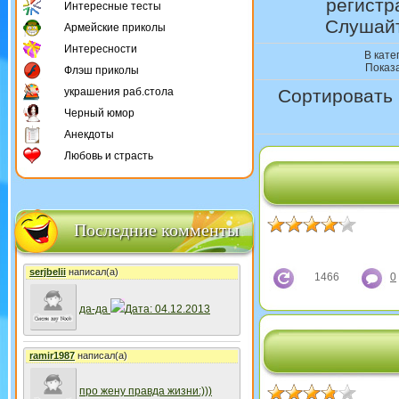
регистр
Интересные тесты
Слушайт
Армейские приколы
Интересности
В кате
Показ
Флэш приколы
украшения раб.стола
Сортировать 
Черный юмор
Анекдоты
Любовь и страсть
Последние комменты
serjbelii
написал(а)
1466
0
да-да
Дата: 04.12.2013
ramir1987
написал(а)
про жену правда жизни:)))