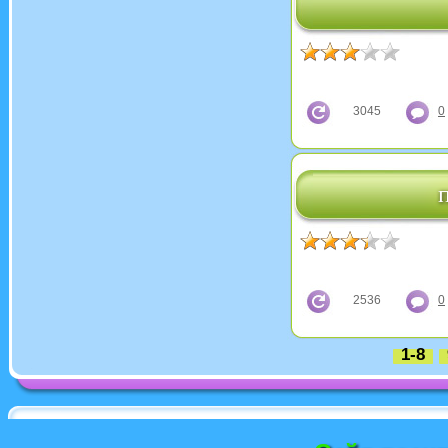
3045
0
2536
0
1-8