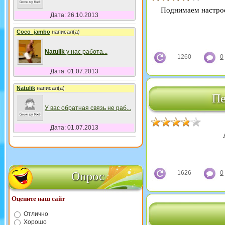
Поднимаем настро
Дата: 26.10.2013
Coco_jambo
написал(а)
Natulik
у нас работа
...
1260
0
Дата: 01.07.2013
Natulik
написал(а)
Пе
У вас обратная связь не раб
...
Дата: 01.07.2013
1626
0
Опрос
Оцените наш сайт
Отлично
Хорошо