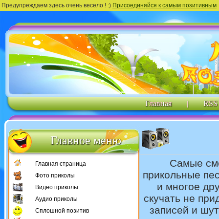
Предупреждаем здесь очень весело ! :)
Присоединяйся к самым позитивным
Главная
|
RSS
Главное меню
Самые с
Главная страница
прикольные пес
Фото приколы
и многое дру
Видео приколы
скучать не пр
Аудио приколы
записей и шу
Сплошной позитив