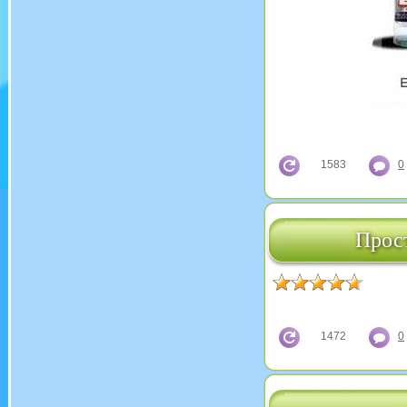
1583
0
Прост
1472
0