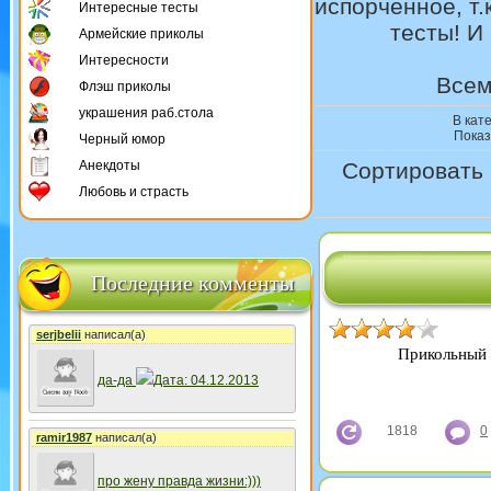
испорченное, т
Интересные тесты
тесты! И
Армейские приколы
Интересности
Всем
Флэш приколы
украшения раб.стола
В кат
Показ
Черный юмор
Анекдоты
Сортировать 
Любовь и страсть
Последние комменты
serjbelii
написал(а)
Прикольный 
да-да
Дата: 04.12.2013
1818
0
ramir1987
написал(а)
про жену правда жизни:)))