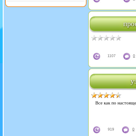
про
1107
0
у
Все как по настояще
919
0