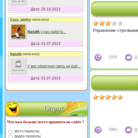
Дата: 26.10.2013
Coco_jambo
написал(а)
Управление стрелками
Natulik
у нас работа
...
Дата: 01.07.2013
Natulik
написал(а)
1015
0
У вас обратная связь не раб
...
Дата: 01.07.2013
Опрос
Что вам больше всего нравится на сайте ?
1961
0
фото приколы
видео приколы