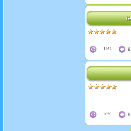
т
1164
0
1050
0