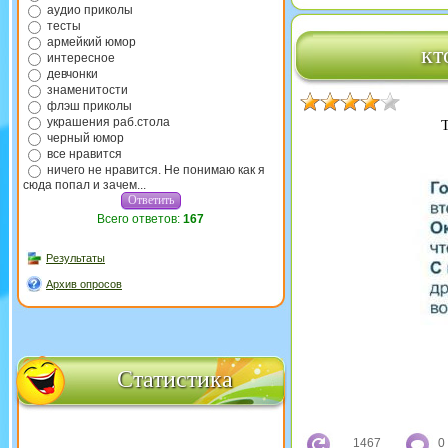
аудио приколы
тесты
армейкий юмор
кт
интересное
девчонки
знаменитости
флэш приколы
украшения раб.стола
черный юмор
все нравится
ничего не нравится. Не понимаю как я
сюда попал и зачем...
Всего ответов:
167
Результаты
Архив опросов
Статистика
1467
0