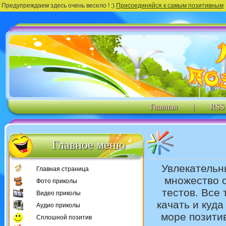
Предупреждаем здесь очень весело ! :)
Присоединяйся к самым позитивным
Главная
|
RSS
Главное меню
Увлекательн
Главная страница
множество 
Фото приколы
тестов. Все 
Видео приколы
качать и куда
Аудио приколы
море позити
Сплошной позитив