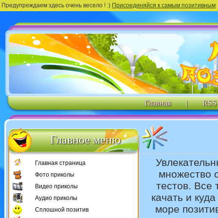
Предупреждаем здесь очень весело ! :)
Присоединяйся к самым позитивным
Главная
|
RSS
Главное меню
Увлекательн
Главная страница
множество 
Фото приколы
тестов. Все 
Видео приколы
качать и куда
Аудио приколы
море позити
Сплошной позитив