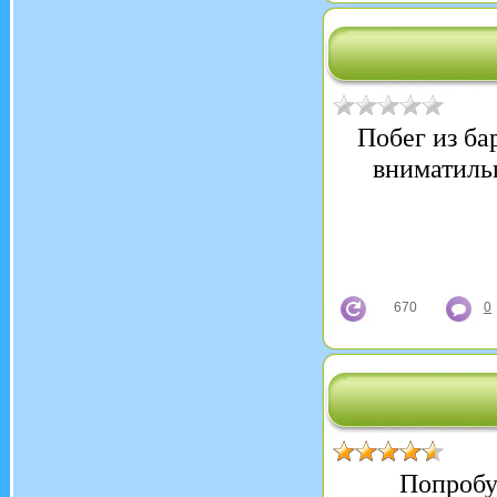
Побег из ба
вниматильн
670
0
Попробуй