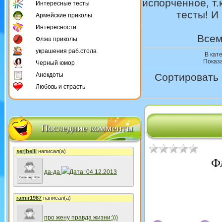
испорченное, т
Интересные тесты
тесты! И
Армейские приколы
Интересности
Всем
Флэш приколы
украшения раб.стола
В кат
Показ
Черный юмор
Анекдоты
Сортировать 
Любовь и страсть
Последние комменты
serjbelii
написал(а)
Ф
да-да
Дата: 04.12.2013
ramir1987
написал(а)
про жену правда жизни:)))