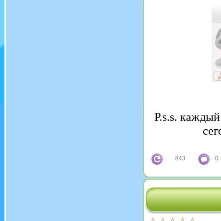
P.s.s. кажды
сег
843
0