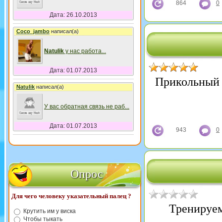
864
0
Дата: 26.10.2013
Coco_jambo
написал(а)
Natulik
у нас работа
...
Дата: 01.07.2013
Прикольный ,
Natulik
написал(а)
У вас обратная связь не раб
...
Дата: 01.07.2013
943
0
Опрос
Для чего человеку указательный палец ?
Тренируем 
Крутить им у виска
Чтобы тыкать