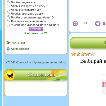
Чтобы подзывать
Чтобы ковыряться в носу ;)
Чтобы чесать им в ухе
Чтобы нажимать мышку
Чтобы отвешивать щелбаны :D
Все выше перечисленное.
641
0
У меня нет указательного пальца :(
Всего ответов:
21
Результаты
Архив опросов
Выбирай ка
X710-Da2 на сайте
http://www.server-world.ru
.
Статистика