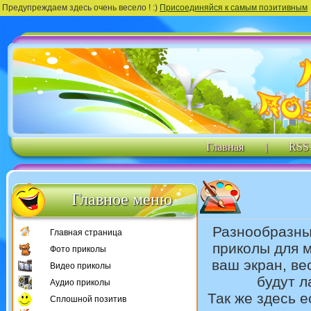
Предупреждаем здесь очень весело ! :)
Присоединяйся к самым позитивным
Главная
|
RSS
Главное меню
Разнообразн
Главная страница
приколы для м
Фото приколы
ваш экран, в
Видео приколы
будут л
Аудио приколы
Так же здесь 
Сплошной позитив