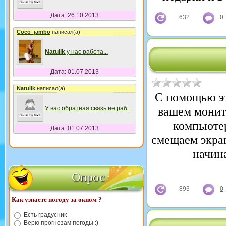
Дата: 26.10.2013
632
0
Coco_jambo
написал(а)
Natulik
у нас работа
...
Дата: 01.07.2013
Natulik
написал(а)
C помощью эт
вашем монито
У вас обратная связь не раб
...
компьютер
Дата: 01.07.2013
смещаем экран
начин
Опрос
893
0
Как узнаете погоду за окном ?
Есть градусник
Верю прогнозам погоды :)