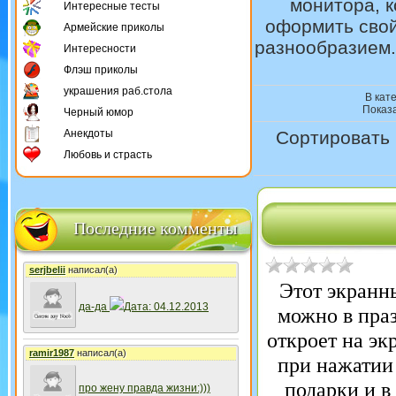
монитора, 
Интересные тесты
оформить свой
Армейские приколы
разнообразием.
Интересности
Флэш приколы
украшения раб.стола
В кат
Показ
Черный юмор
Анекдоты
Сортировать 
Любовь и страсть
Последние комменты
serjbelii
написал(а)
Этот экранны
да-да
Дата: 04.12.2013
можно в праз
откроет на эк
ramir1987
написал(а)
при нажатии
подарки и в
про жену правда жизни:)))