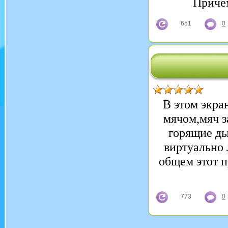
Причём
651
0
В этом экра
мячом,мяч 
горящие ды
виртуально 
общем этот п
773
0