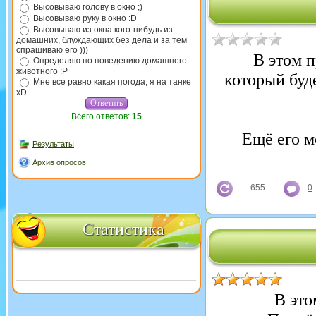
Высовываю голову в окно ;)
Высовываю руку в окно :D
Высовываю из окна кого-нибудь из
домашних, блуждающих без дела и за тем
спрашиваю его )))
В этом п
Определяю по поведению домашнего
животного :P
который буд
Мне все равно какая погода, я на танке
xD
Всего ответов:
15
Ещё его м
Результаты
Архив опросов
655
0
Статистика
В это