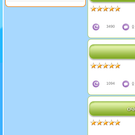
3490
0
1094
0
оч