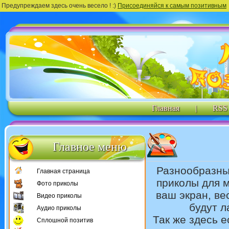
Предупреждаем здесь очень весело ! :)
Присоединяйся к самым позитивным
Главная
|
RSS
Главное меню
Разнообразн
Главная страница
приколы для м
Фото приколы
ваш экран, в
Видео приколы
будут л
Аудио приколы
Так же здесь 
Сплошной позитив