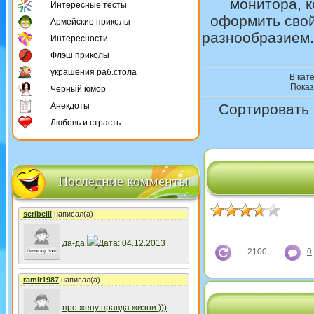
монитора, 
Интересные тесты
оформить свой
Армейские приколы
разнообразием.
Интересности
Флэш приколы
украшения раб.стола
В кат
Показ
Черный юмор
Анекдоты
Сортировать 
Любовь и страсть
Последние комменты
serjbelii
написал(а)
да-да
Дата: 04.12.2013
2100
0
ramir1987
написал(а)
про жену правда жизни:)))