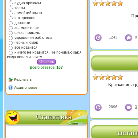
аудио приколы
тесты
армейкий юмор
Пре
интересное
девчонки
знаменитости
флэш приколы
1243
0
украшения раб.стола
черный юмор
все нравится
ничего не нравится. Не понимаю как я
сюда попал и зачем...
Всего ответов:
167
Результаты
Краткая инстр
Архив опросов
2896
3
Статистика
застав