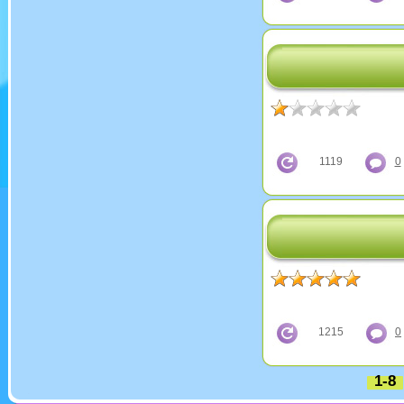
1119
0
1215
0
1-8