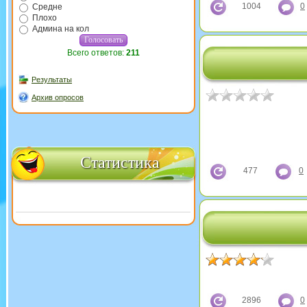
1004
0
Средне
Плохо
Админа на кол
Всего ответов:
211
Результаты
Архив опросов
Статистика
477
0
2896
0