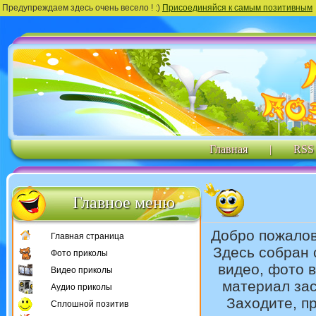
Предупреждаем здесь очень весело ! :)
Присоединяйся к самым позитивным
Главная
|
RSS
Главное меню
Добро пожало
Главная страница
Здесь собран 
Фото приколы
видео, фото 
Видео приколы
материал зас
Аудио приколы
Заходите, п
Сплошной позитив