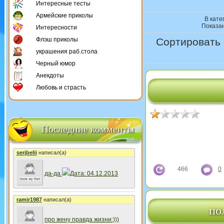
Интересные тесты
Армейские приколы
В кате
Показа
Интересности
Флэш приколы
Сортировать 
украшения раб.стола
Черный юмор
Анекдоты
Любовь и страсть
Последние комменты
serjbelii
написал(а)
466
0
да-да
Дата: 04.12.2013
ramir1987
написал(а)
по
про жену правда жизни:)))