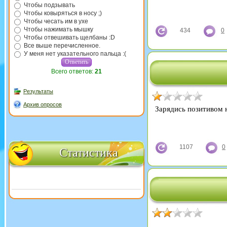
Чтобы подзывать
Чтобы ковыряться в носу ;)
Чтобы чесать им в ухе
Чтобы нажимать мышку
434
0
Чтобы отвешивать щелбаны :D
Все выше перечисленное.
У меня нет указательного пальца :(
Всего ответов:
21
Результаты
Архив опросов
Зарядись позитивом
1107
0
Статистика