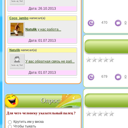
Дата: 26.10.2013
Coco_jambo
написал(а)
470
0
Natulik
у нас работа
...
Дата: 01.07.2013
Natulik
написал(а)
У вас обратная связь не раб
...
Дата: 01.07.2013
679
0
Опрос
Для чего человеку указательный палец ?
Крутить им у виска
Чтобы тыкать