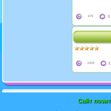
479
0
2426
0
Сайт пози