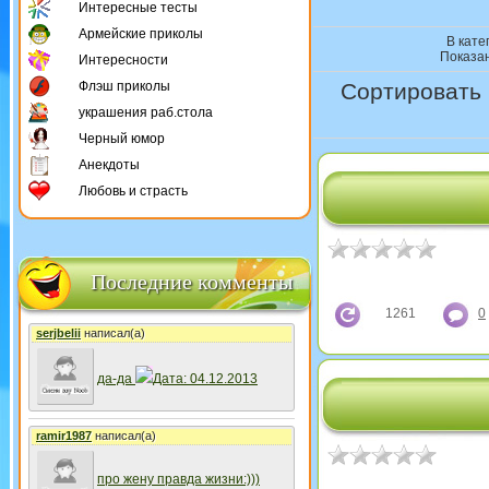
Интересные тесты
Армейские приколы
В кате
Показа
Интересности
Флэш приколы
Сортировать 
украшения раб.стола
Черный юмор
Анекдоты
Любовь и страсть
Последние комменты
1261
0
serjbelii
написал(а)
да-да
Дата: 04.12.2013
ramir1987
написал(а)
про жену правда жизни:)))