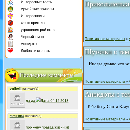
Интересные тесты
Прикольненьки
Армейские приколы
Интересности
Флэш приколы
украшения раб.стола
Черный юмор
Позитивные материалы
»
Анекдоты
Шуточки с те
Любовь и страсть
Иногда думаю что ко
Последние комменты
Позитивные материалы
»
serjbelii
написал(а)
Анекдоты с т
да-да
Дата: 04.12.2013
Тебе бы у Санта Клау
ramir1987
написал(а)
Позитивные материалы
»
про жену правда жизни:)))