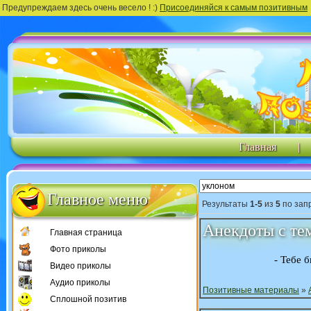
Предупреждаем здесь очень весело ! :)
Присоединяйся к самым позитивным
Главная
|
Главное меню
Результаты
1-5
из
5
по зап
Анекдоты с те
Главная страница
Фото приколы
- Тебе 
Видео приколы
Аудио приколы
Позитивные материалы
»
Сплошной позитив