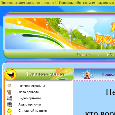
Предупреждаем здесь очень весело ! :)
Присоединяйся к самым позитивным
Главная
|
RSS
Главное меню
Прикол
Главная страница
Не
Фото приколы
Видео приколы
Аудио приколы
кто воо
Сплошной позитив