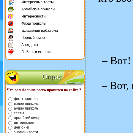
Интересные тесты
Армейские приколы
Интересности
Флэш приколы
украшения раб.стола
Черный юмор
Анекдоты
Любовь и страсть
– Вот!
Опрос
– Вот,
Что вам больше всего нравится на сайте ?
фото приколы
видео приколы
аудио приколы
тесты
армейкий юмор
интересное
девчонки
знаменитости