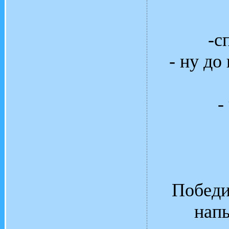
-с
- ну до
-
Победи
напь