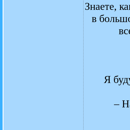
Знаете, к
в больш
вс
Я буд
– Н