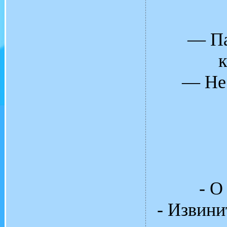
— Па
к
— Не 
- О
- Извини