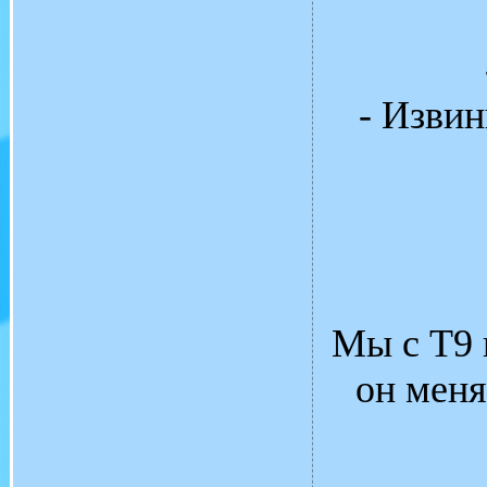
- Извин
Мы с Т9 
он меня