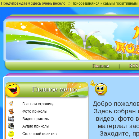
Предупреждаем здесь очень весело ! :)
Присоединяйся к самым позитивным
Главная
|
RSS
Главное меню
Добро пожало
Главная страница
Здесь собран 
Фото приколы
видео, фото 
Видео приколы
материал зас
Аудио приколы
Заходите, п
Сплошной позитив