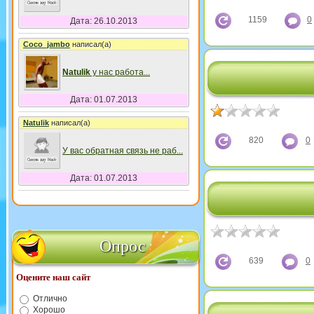
1159
0
Дата: 26.10.2013
Coco_jambo
написал(а)
Natulik
у нас работа
...
Дата: 01.07.2013
Natulik
написал(а)
820
0
У вас обратная связь не раб
...
Дата: 01.07.2013
Опрос
639
0
Оцените наш сайт
Отлично
Хорошо