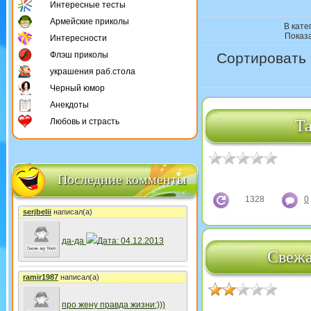
Интересные тесты
Армейские приколы
В кате
Показ
Интересности
Флэш приколы
Сортировать 
украшения раб.стола
Черный юмор
Анекдоты
Любовь и страсть
Т
Последние комменты
1328
0
serjbelii
написал(а)
да-да
Дата: 04.12.2013
Свежа
ramir1987
написал(а)
про жену правда жизни:)))