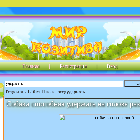
Главная
|
Регистрация
|
Вход
Результаты
1-10
из
11
по запросу
удержать
Собака способная удержать на голове ра