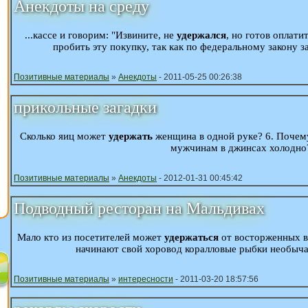
Анекдоты на среду
...кассе и говорим: "Извините, не
удержался
, но готов оплат
пробить эту покупку, так как по федеральному закону з
Позитивные материалы
»
Анекдоты
- 2011-05-25 00:26:38
прикольные загадки
Сколько яиц может
удержать
женщина в одной руке? 6. Почему
мужчинам в джинсах холодно?
Позитивные материалы
»
Анекдоты
- 2012-01-31 00:45:42
Подводный ресторан на Мальдивах
Мало кто из посетителей может
удержаться
от восторженных в
начинают свой хоровод коралловые рыбки необыча
Позитивные материалы
»
интересности
- 2011-03-20 18:57:56