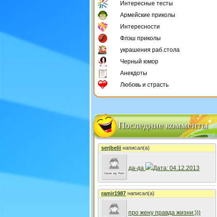
Интересные тесты
Армейские приколы
Интересности
Флэш приколы
украшения раб.стола
Черный юмор
Анекдоты
Любовь и страсть
Последние комменты
serjbelii
написал(а)
да-да
Дата: 04.12.2013
ramir1987
написал(а)
про жену правда жизни:)))