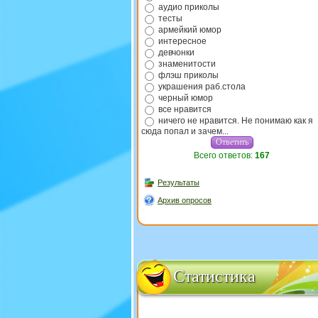
аудио приколы
тесты
армейкий юмор
интересное
девчонки
знаменитости
флэш приколы
украшения раб.стола
черный юмор
все нравится
ничего не нравится. Не понимаю как я
сюда попал и зачем...
Всего ответов:
167
Результаты
Архив опросов
Статистика