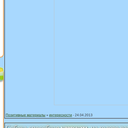
Позитивные материалы
»
интересности
- 24.04.2013
Собака способная
удержать
на голове р