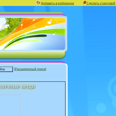
Добавить в избранное
Сделать стартовой
[
Расширенный поиск
]
зличные вещи