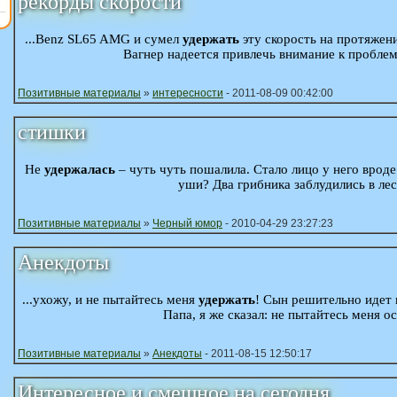
рекорды скорости
...Benz SL65 AMG и сумел
удержать
эту скорость на протяжен
Вагнер надеется привлечь внимание к проблем
Позитивные материалы
»
интересности
- 2011-08-09 00:42:00
стишки
Не
удержалась
– чуть чуть пошалила. Стало лицо у него вроде
уши? Два грибника заблудились в лесу
Позитивные материалы
»
Черный юмор
- 2010-04-29 23:27:23
Анекдоты
...ухожу, и не пытайтесь меня
удержать
! Сын решительно идет к
Папа, я же сказал: не пытайтесь меня о
Позитивные материалы
»
Анекдоты
- 2011-08-15 12:50:17
Интересное и смешное на сегодня