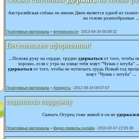
Австралийская собака по имени Джек является одной из талант
на голове разнообразные ..
Позитивные материалы
»
интересности
- 2013-04-24 00:08:32
Веселенькие афоризмики!
...Положа руку на сердце, трудно
удержаться
от того, чтобы н
хорошо, если с утра на улице тебя зовут "Чувак с ютуба" .
удержаться
от того, чтобы не потискать грудь Новый год прошё
зовут "Чувак с ютуба" ...
Позитивные материалы
»
Анекдоты
- 2012-09-24 00:07:07
подколола подружку
Скачать Огурец тоже живой и он не
удержался
?
Позитивные материалы
»
Видео приколы онлайн
- 2010-02-07 22:05:38